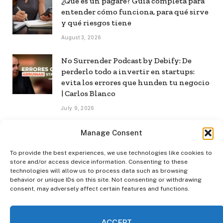
¿Qué es un pagaré? Guía completa para
entender cómo funciona, para qué sirve
y qué riesgos tiene
August 3, 2026
No Surrender Podcast by Debify: De
perderlo todo a invertir en startups:
evita los errores que hunden tu negocio
| Carlos Blanco
July 9, 2026
No Surrender Podcast by Debify: Cómo
Manage Consent
construir una audiencia propia en la era
de la IA | Mar Manrique
To provide the best experiences, we use technologies like cookies to
store and/or access device information. Consenting to these
July 8, 2026
technologies will allow us to process data such as browsing
behavior or unique IDs on this site. Not consenting or withdrawing
consent, may adversely affect certain features and functions.
ACCEPT