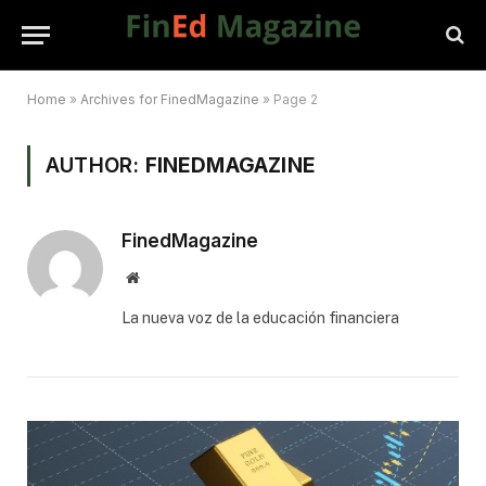
Home
»
Archives for FinedMagazine
»
Page 2
AUTHOR:
FINEDMAGAZINE
FinedMagazine
Website
⁠La nueva voz de la educación financiera