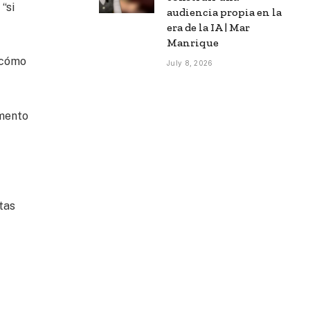
“si
audiencia propia en la
era de la IA | Mar
Manrique
e cómo
July 8, 2026
omento
tas