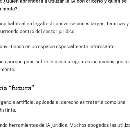
a:
¿Quién aprenderá a utilizar la IA con criterio y quién se
na moda?
o habitual en legaltech: conversaciones largas, técnicas y
rriendo dentro del sector jurídico.
onvirtiendo en un espacio especialmente interesante.
”, sino porque pone sobre la mesa preguntas incómodas que 
amente.
ia “futura”
gencia artificial aplicada al derecho es tratarla como una
istinta.
do herramientas de IA jurídica. Muchos abogados las utiliz