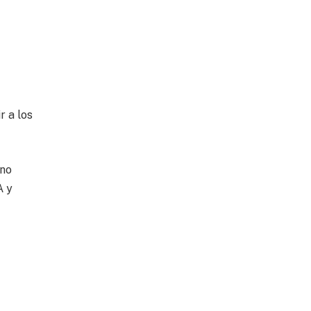
r a los
 no
A y