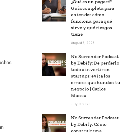
¿Qué es un pagaré?
Guía completa para
entender cómo
funciona, para qué
sirve y qué riesgos
tiene
August 3, 2026
No Surrender Podcast
muchos
by Debify: De perderlo
todo a invertir en
startups: evita los
errores que hunden tu
negocio | Carlos
Blanco
July 9, 2026
No Surrender Podcast
by Debify: Cómo
an
construir una