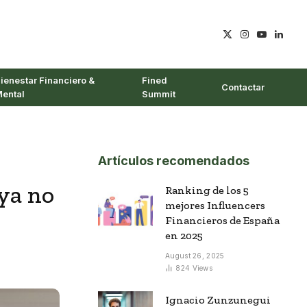
X
Instagram
YouTube
Linked
(Twitter)
ienestar Financiero &
Fined
Contactar
ental
Summit
Artículos recomendados
 ya no
Ranking de los 5
mejores Influencers
Financieros de España
en 2025
August 26, 2025
824
Views
Ignacio Zunzunegui