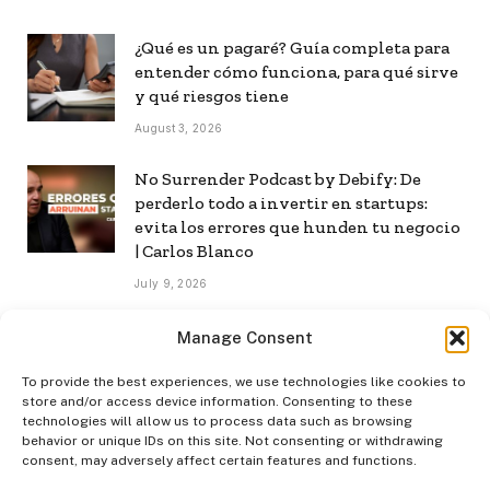
¿Qué es un pagaré? Guía completa para
entender cómo funciona, para qué sirve
y qué riesgos tiene
August 3, 2026
No Surrender Podcast by Debify: De
perderlo todo a invertir en startups:
evita los errores que hunden tu negocio
| Carlos Blanco
July 9, 2026
No Surrender Podcast by Debify: Cómo
Manage Consent
construir una audiencia propia en la era
de la IA | Mar Manrique
To provide the best experiences, we use technologies like cookies to
store and/or access device information. Consenting to these
July 8, 2026
technologies will allow us to process data such as browsing
behavior or unique IDs on this site. Not consenting or withdrawing
consent, may adversely affect certain features and functions.