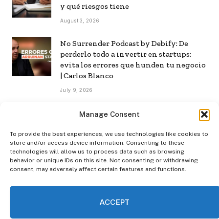
y qué riesgos tiene
August 3, 2026
No Surrender Podcast by Debify: De
perderlo todo a invertir en startups:
evita los errores que hunden tu negocio
| Carlos Blanco
July 9, 2026
No Surrender Podcast by Debify: Cómo
Manage Consent
construir una audiencia propia en la era
de la IA | Mar Manrique
To provide the best experiences, we use technologies like cookies to
store and/or access device information. Consenting to these
July 8, 2026
technologies will allow us to process data such as browsing
behavior or unique IDs on this site. Not consenting or withdrawing
consent, may adversely affect certain features and functions.
ACCEPT
INICIO
POLÍTICA DE PRIVACIDAD