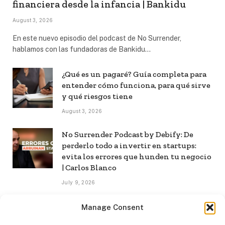
financiera desde la infancia | Bankidu
August 3, 2026
En este nuevo episodio del podcast de No Surrender,
hablamos con las fundadoras de Bankidu…
¿Qué es un pagaré? Guía completa para
entender cómo funciona, para qué sirve
y qué riesgos tiene
August 3, 2026
No Surrender Podcast by Debify: De
perderlo todo a invertir en startups:
evita los errores que hunden tu negocio
| Carlos Blanco
July 9, 2026
No Surrender Podcast by Debify: Cómo
Manage Consent
construir una audiencia propia en la era