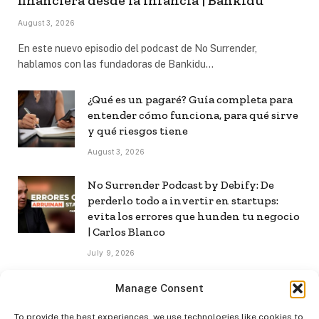
August 3, 2026
En este nuevo episodio del podcast de No Surrender,
hablamos con las fundadoras de Bankidu…
¿Qué es un pagaré? Guía completa para
entender cómo funciona, para qué sirve
y qué riesgos tiene
August 3, 2026
No Surrender Podcast by Debify: De
perderlo todo a invertir en startups:
evita los errores que hunden tu negocio
| Carlos Blanco
July 9, 2026
No Surrender Podcast by Debify: Cómo
Manage Consent
construir una audiencia propia en la era
de la IA | Mar Manrique
To provide the best experiences, we use technologies like cookies to