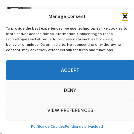
Ignacio Zunzunegui (Revolut): “Revolut
Manage Consent
se ha consolidado como la herramienta
de ahorro e inversión para los
To provide the best experiences, we use technologies like cookies to
españoles”
store and/or access device information. Consenting to these
technologies will allow us to process data such as browsing
February 16, 2026
317
Views
behavior or unique IDs on this site. Not consenting or withdrawing
consent, may adversely affect certain features and functions.
Ranking de los mejores neobancos para
empresas en 2026: comparativa
completa de funcionalidades
ACCEPT
February 11, 2026
217
Views
DENY
No te lo pierdas
VIEW PREFERENCES
Política de Cookies
Política de privacidad