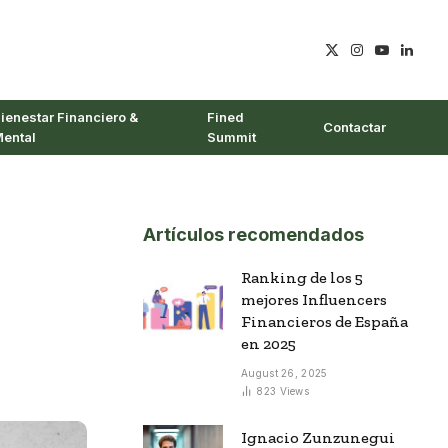
X
Instagram
YouTube
Linked
(Twitter)
ienestar Financiero &
Fined
Contactar
ental
Summit
Artículos recomendados
Ranking de los 5
mejores Influencers
Financieros de España
en 2025
August 26, 2025
823
Views
Ignacio Zunzunegui