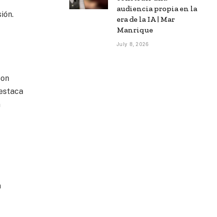
audiencia propia en la
ión.
era de la IA | Mar
Manrique
July 8, 2026
Son
destaca
n
a