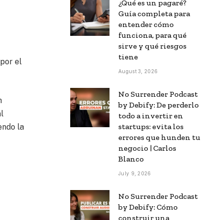
¿Qué es un pagaré?
Guía completa para
entender cómo
funciona, para qué
sirve y qué riesgos
tiene
por el
August 3, 2026
No Surrender Podcast
h
by Debify: De perderlo
l
todo a invertir en
startups: evita los
endo la
errores que hunden tu
negocio | Carlos
Blanco
July 9, 2026
No Surrender Podcast
by Debify: Cómo
construir una