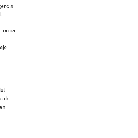
gencia
.
e forma
ajo
del
os de
 en