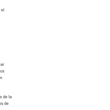
 el
n
tar
los
an
s de la
os de