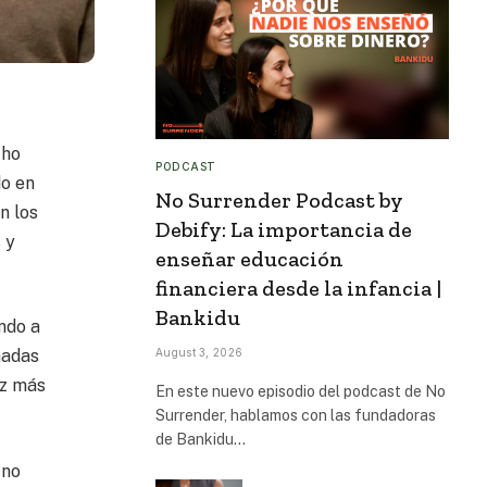
cho
PODCAST
do en
No Surrender Podcast by
n los
Debify: La importancia de
 y
enseñar educación
financiera desde la infancia |
Bankidu
ndo a
August 3, 2026
nadas
ez más
En este nuevo episodio del podcast de No
Surrender, hablamos con las fundadoras
de Bankidu…
 no