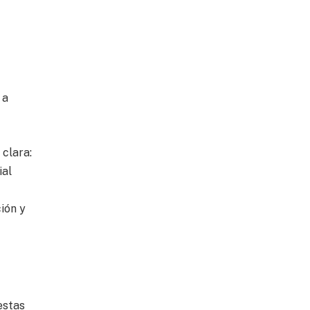
 a
 clara:
ial
ión y
estas