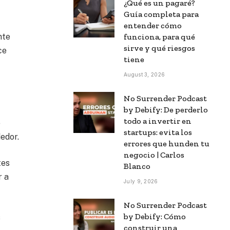
¿Qué es un pagaré?
Guía completa para
entender cómo
funciona, para qué
nte
sirve y qué riesgos
ce
tiene
August 3, 2026
No Surrender Podcast
by Debify: De perderlo
todo a invertir en
e
startups: evita los
edor.
errores que hunden tu
negocio | Carlos
tes
Blanco
r a
July 9, 2026
No Surrender Podcast
by Debify: Cómo
s
construir una