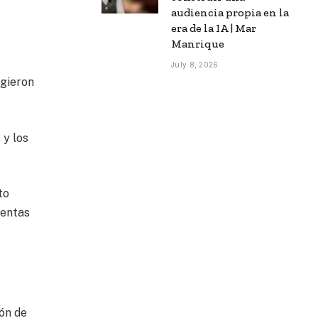
audiencia propia en la
era de la IA | Mar
Manrique
July 8, 2026
rgieron
 y los
to
ientas
ón de