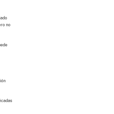
dado
ero no
uede
.
ión
décadas