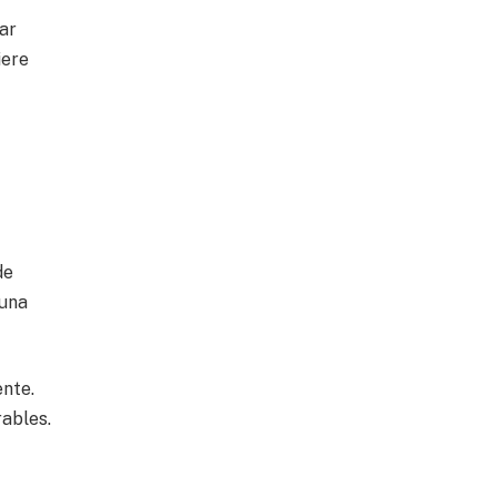
ar
iere
de
 una
ente.
rables.