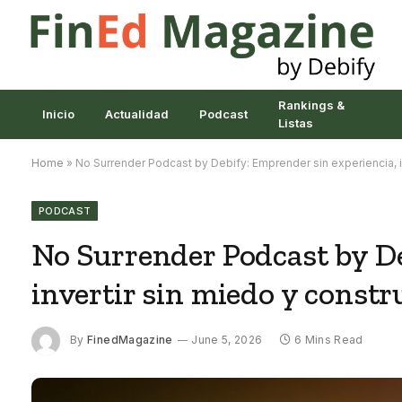
Rankings &
Inicio
Actualidad
Podcast
Listas
Home
»
No Surrender Podcast by Debify: Emprender sin experiencia, in
PODCAST
No Surrender Podcast by De
invertir sin miedo y constr
By
FinedMagazine
June 5, 2026
6 Mins Read