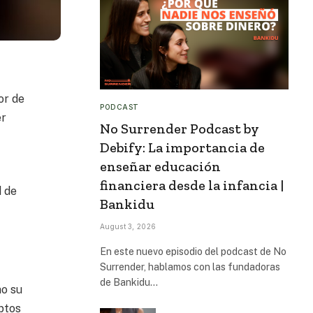
or de
PODCAST
er
No Surrender Podcast by
Debify: La importancia de
enseñar educación
e
financiera desde la infancia |
d de
Bankidu
August 3, 2026
En este nuevo episodio del podcast de No
Surrender, hablamos con las fundadoras
de Bankidu…
mo su
ptos