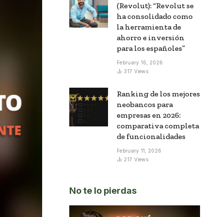
(Revolut): “Revolut se
ha consolidado como
la herramienta de
ahorro e inversión
para los españoles”
February 16, 2026
317
Views
Ranking de los mejores
neobancos para
empresas en 2026:
comparativa completa
de funcionalidades
February 11, 2026
217
Views
No te lo pierdas