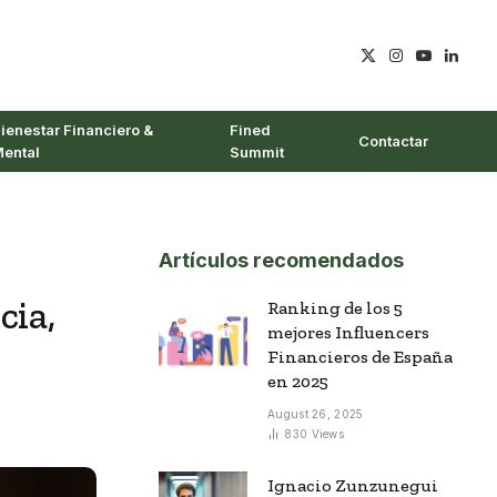
X
Instagram
YouTube
Linked
(Twitter)
ienestar Financiero &
Fined
Contactar
ental
Summit
Artículos recomendados
cia,
Ranking de los 5
mejores Influencers
Financieros de España
en 2025
August 26, 2025
830
Views
Ignacio Zunzunegui