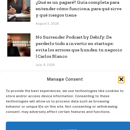
¿Qué es un pagaré? Guía completa para
entender cómo funciona, para qué sirve
y qué riesgos tiene
August 3, 2026
No Surrender Podcast by Debify: De
perderlo todo a invertir en startups:
evita los errores que hunden tu negocio
| Carlos Blanco
July 9, 2026
No Surrender Podcast by Debify: Cómo
Manage Consent
construir una audiencia propia en la era
de la IA | Mar Manrique
To provide the best experiences, we use technologies like cookies to
store and/or access device information. Consenting to these
July 8, 2026
technologies will allow us to process data such as browsing
behavior or unique IDs on this site. Not consenting or withdrawing
consent, may adversely affect certain features and functions.