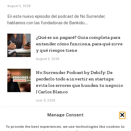
August 3, 2026
En este nuevo episodio del podcast de No Surrender,
hablamos con las fundadoras de Bankidu…
¿Qué es un pagaré? Guía completa para
entender cómo funciona, para qué sirve
y qué riesgos tiene
August 3, 2026
No Surrender Podcast by Debify: De
perderlo todo a invertir en startups:
evita los errores que hunden tu negocio
| Carlos Blanco
July 9, 2026
No Surrender Podcast by Debify: Cómo
Manage Consent
construir una audiencia propia en la era
de la IA | Mar Manrique
To provide the best experiences, we use technologies like cookies to