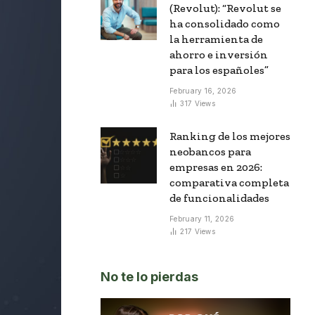
(Revolut): “Revolut se
ha consolidado como
la herramienta de
ahorro e inversión
para los españoles”
February 16, 2026
317
Views
Ranking de los mejores
neobancos para
empresas en 2026:
comparativa completa
de funcionalidades
February 11, 2026
217
Views
No te lo pierdas