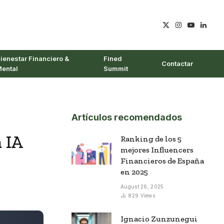
X
Instagram
YouTube
Linked
(Twitter)
ienestar Financiero &
Fined
Contactar
ental
Summit
Artículos recomendados
a IA
Ranking de los 5
mejores Influencers
Financieros de España
en 2025
August 26, 2025
829
Views
Ignacio Zunzunegui