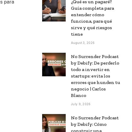
¿Qué es un pagaré?
os para
Guía completa para
entender cómo
funciona, para qué
sirve y qué riesgos
tiene
August 3, 2026
No Surrender Podcast
by Debify: De perderlo
todo a invertir en
startups: evita los
errores que hunden tu
negocio | Carlos
Blanco
July 9, 2026
No Surrender Podcast
by Debify: Cómo
construir una