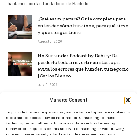
hablamos con las fundadoras de Bankidu…
¿Qué es un pagaré? Guía completa para
entender cómo funciona, para qué sirve
y qué riesgos tiene
August 3, 2026
No Surrender Podcast by Debify: De
perderlo todo a invertir en startups:
evita los errores que hunden tu negocio
| Carlos Blanco
July 9, 2026
No Surrender Podcast by Debify: Cómo
Manage Consent
construir una audiencia propia en la era
de la IA | Mar Manrique
To provide the best experiences, we use technologies like cookies to
store and/or access device information. Consenting to these
July 8, 2026
technologies will allow us to process data such as browsing
behavior or unique IDs on this site. Not consenting or withdrawing
consent, may adversely affect certain features and functions.