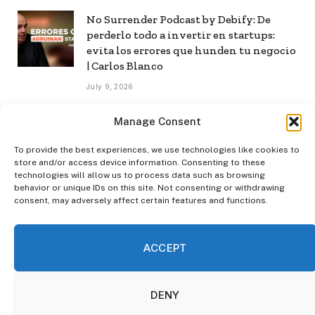
No Surrender Podcast by Debify: De
perderlo todo a invertir en startups:
evita los errores que hunden tu negocio
| Carlos Blanco
July 9, 2026
No Surrender Podcast by Debify: Cómo
Manage Consent
construir una audiencia propia en la era
de la IA | Mar Manrique
To provide the best experiences, we use technologies like cookies to
store and/or access device information. Consenting to these
July 8, 2026
technologies will allow us to process data such as browsing
behavior or unique IDs on this site. Not consenting or withdrawing
consent, may adversely affect certain features and functions.
ACCEPT
INICIO
POLÍTICA DE PRIVACIDAD
POLÍTICA DE COOKIES
AVISO LEGAL
CONTACTAR
DENY