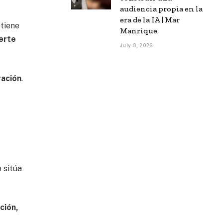
audiencia propia en la
era de la IA | Mar
stiene
Manrique
ierte
July 8, 2026
ración
.
o sitúa
ción,