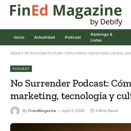
Rankings &
Inicio
Actualidad
Podcast
Listas
Home
»
No Surrender Podcast: Cómo liderar cuando todo cambia, mark
PODCAST
No Surrender Podcast: Cóm
marketing, tecnología y cu
By
FinedMagazine
April 2, 2026
3 Mins Read