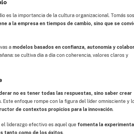
bio
io es la importancia de la cultura organizacional. Tomás so
iene a la empresa en tiempos de cambio, sino que se conv
ivas a
modelos basados en confianza, autonomía y colabo
ñana: se cultiva día a día con coherencia, valores claros y
e
iderar no es tener todas las respuestas, sino saber crear
s
. Este enfoque rompe con la figura del líder omnisciente y l
tructor de contextos propicios para la innovación
.
 el liderazgo efectivo es aquel que
fomenta la experimenta
es tanto como de los éxitos
.