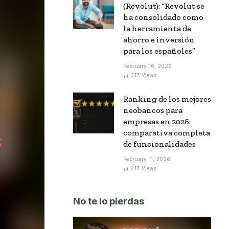
(Revolut): “Revolut se
ha consolidado como
la herramienta de
ahorro e inversión
para los españoles”
February 16, 2026
317
Views
Ranking de los mejores
neobancos para
empresas en 2026:
comparativa completa
de funcionalidades
February 11, 2026
217
Views
No te lo pierdas