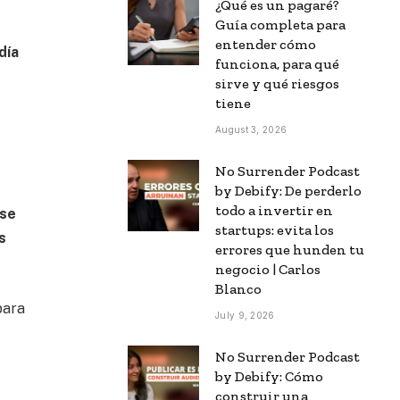
¿Qué es un pagaré?
Guía completa para
entender cómo
día
funciona, para qué
sirve y qué riesgos
tiene
August 3, 2026
No Surrender Podcast
by Debify: De perderlo
todo a invertir en
 se
startups: evita los
s
errores que hunden tu
negocio | Carlos
Blanco
para
July 9, 2026
No Surrender Podcast
by Debify: Cómo
construir una