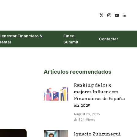
X
Instagram
YouTube
Linked
(Twitter)
ienestar Financiero &
Fined
Contactar
ental
Summit
Artículos recomendados
Ranking de los 5
mejores Influencers
Financieros de España
en 2025
August 26, 2025
824
Views
Ignacio Zunzunegui