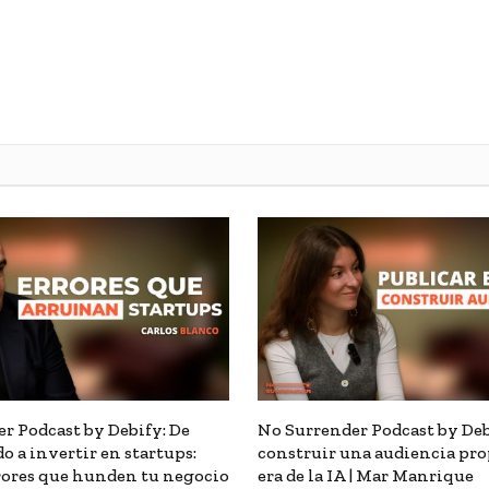
r Podcast by Debify: De
No Surrender Podcast by De
o a invertir en startups:
construir una audiencia pro
rrores que hunden tu negocio
era de la IA | Mar Manrique