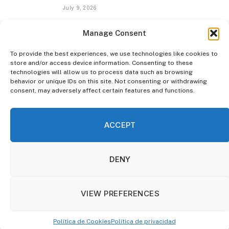
July 9, 2026
No Surrender Podcast by Debify: Cómo
Manage Consent
construir una audiencia propia en la era
de la IA | Mar Manrique
To provide the best experiences, we use technologies like cookies to
store and/or access device information. Consenting to these
July 8, 2026
technologies will allow us to process data such as browsing
behavior or unique IDs on this site. Not consenting or withdrawing
consent, may adversely affect certain features and functions.
ACCEPT
INICIO
POLÍTICA DE PRIVACIDAD
POLÍTICA DE COOKIES
AVISO LEGAL
CONTACTAR
DENY
© 2026 by Debify Debify ASLP SL, CIF: B42718080, inscrita en el
Registro Mercantil de Barcelona, Hoja 557512, Tomo 47626, Folio
VIEW PREFERENCES
58, Inscripción 1.
Carlos Guerrero Martin
, Director Legal inscrito
como Mediador en el Ministerio de Justicia.
Política de Cookies
Política de privacidad