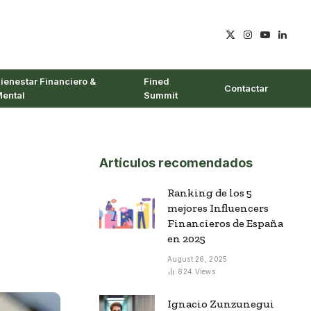
X
Instagram
YouTube
Linked
(Twitter)
ienestar Financiero &
Fined
Contactar
ental
Summit
Artículos recomendados
Ranking de los 5
mejores Influencers
Financieros de España
en 2025
August 26, 2025
824
Views
Ignacio Zunzunegui