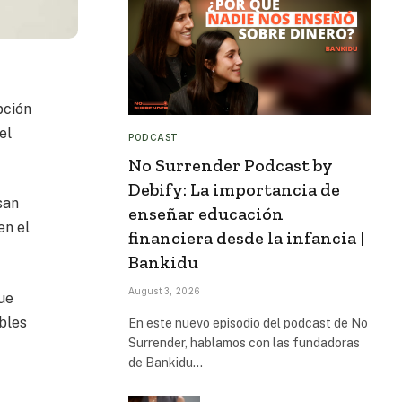
pción
el
PODCAST
No Surrender Podcast by
Debify: La importancia de
san
enseñar educación
en el
financiera desde la infancia |
Bankidu
August 3, 2026
ue
ibles
En este nuevo episodio del podcast de No
Surrender, hablamos con las fundadoras
de Bankidu…