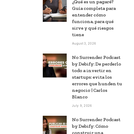
¿Qué es un pagaré?
Guía completa para
entender cómo
funciona, para qué
sirve y qué riesgos
tiene
August 3, 2026
No Surrender Podcast
by Debify: De perderlo
todo a invertir en
startups: evita los
errores que hunden tu
negocio | Carlos
Blanco
July 9, 2026
No Surrender Podcast
by Debify: Cómo
construir una