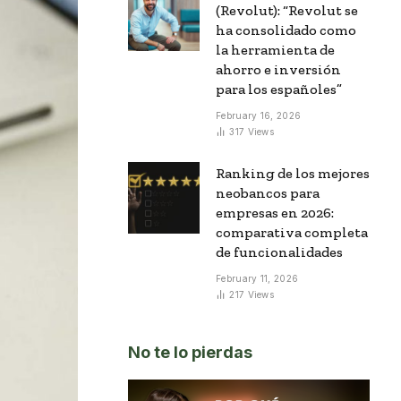
(Revolut): “Revolut se
ha consolidado como
la herramienta de
ahorro e inversión
para los españoles”
February 16, 2026
317
Views
Ranking de los mejores
neobancos para
empresas en 2026:
comparativa completa
de funcionalidades
February 11, 2026
217
Views
No te lo pierdas