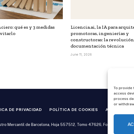
ciero: qué es y 3 medidas
Licencia.ai, la IA para arquit
evitarlo
promotoras, ingenierías y
constructoras: la revolución
documentación técnica
June 11, 2026
To provide 
access devi
process dat
or withdraw
ICA DE PRIVACIDAD
POLÍTICA DE COOKIES
AVISO LEGAL
AC
stro Mercantil de Barcelona, Hoja 557512, Tomo 47626, Folio 58, Inscripc