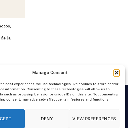
ectos,
 de la
Manage Consent
the best experiences, we use technologies like cookies to store and/or
ce information. Consenting to these technologies will allow us to
a such as browsing behavior or unique IDs on this site. Not consenting
ing consent, may adversely affect certain features and functions.
CONTACTAR
CEPT
DENY
VIEW PREFERENCES
ión 1.
Carlos Guerrero Martin
, Director Legal inscrito como Mediador