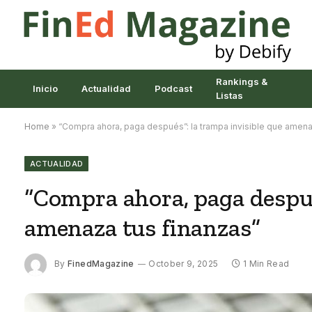
Rankings &
Inicio
Actualidad
Podcast
Listas
Home
»
“Compra ahora, paga después”: la trampa invisible que amena
ACTUALIDAD
“Compra ahora, paga despué
amenaza tus finanzas”
By
FinedMagazine
October 9, 2025
1 Min Read