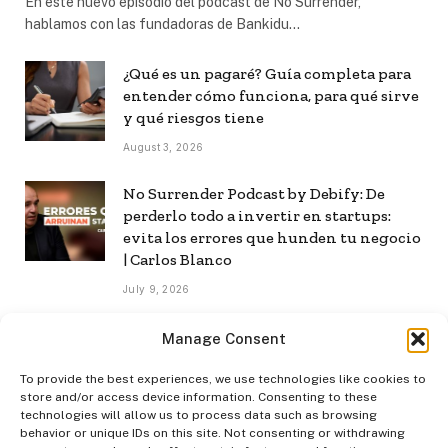
En este nuevo episodio del podcast de No Surrender,
hablamos con las fundadoras de Bankidu…
¿Qué es un pagaré? Guía completa para
entender cómo funciona, para qué sirve
y qué riesgos tiene
August 3, 2026
No Surrender Podcast by Debify: De
perderlo todo a invertir en startups:
evita los errores que hunden tu negocio
| Carlos Blanco
July 9, 2026
No Surrender Podcast by Debify: Cómo
Manage Consent
construir una audiencia propia en la era
de la IA | Mar Manrique
To provide the best experiences, we use technologies like cookies to
store and/or access device information. Consenting to these
July 8, 2026
technologies will allow us to process data such as browsing
behavior or unique IDs on this site. Not consenting or withdrawing